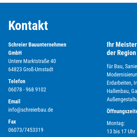
Kontakt
Ihr Meiste
Schreier Bauunternehmen
der Region
GmbH
Untere Marktstraße 40
für Bau, Sani
64823 Groß-Umstadt
Modernisierun
Telefon
Erdarbeiten, I
06078 - 968 9102
Hallenbau, Ga
Außengestalt
Email
info@schreierbau.de
Öffnungszeit
Fax
Montag: 07
06073/7453319
13 bis 17 Uhr