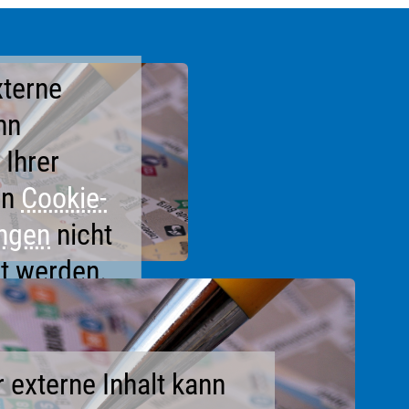
xterne
nn
 Ihrer
en
Cookie-
ungen
nicht
t werden.
 externe Inhalt kann