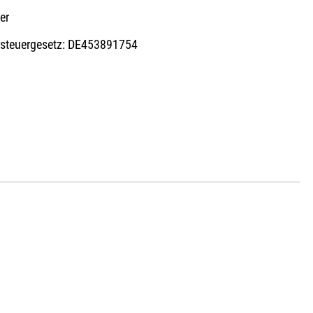
er
zsteuergesetz: DE453891754