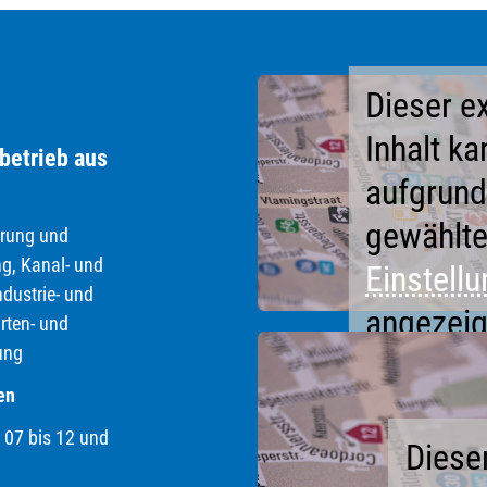
Dieser e
Inhalt ka
rbetrieb aus
aufgrund
gewählt
erung und
g, Kanal- und
Einstell
ndustrie- und
angezeig
rten- und
ung
en
 bis 12 und
Dieser