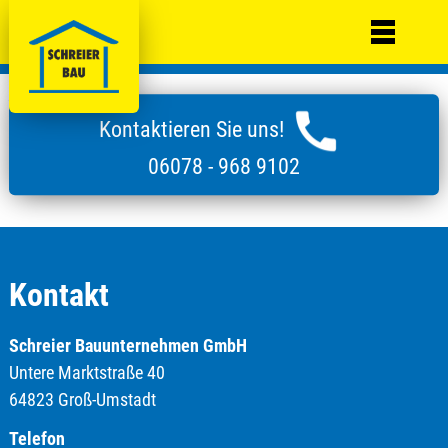
Kontaktieren Sie uns!
06078 - 968 9102
Kontakt
Schreier Bauunternehmen GmbH
Untere Marktstraße 40
64823 Groß-Umstadt
Telefon