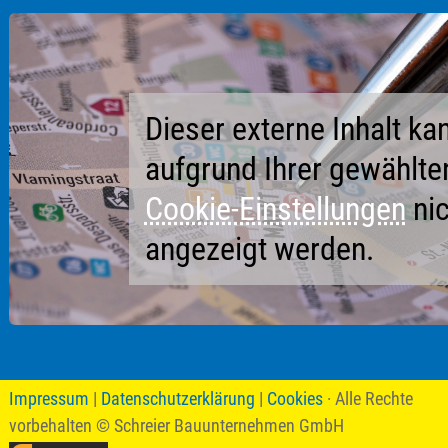
Dieser externe Inhalt ka
aufgrund Ihrer gewählte
Cookie-Einstellungen
nic
angezeigt werden.
Impressum
|
Datenschutzerklärung
|
Cookies
· Alle Rechte
vorbehalten
© Schreier Bauunternehmen GmbH